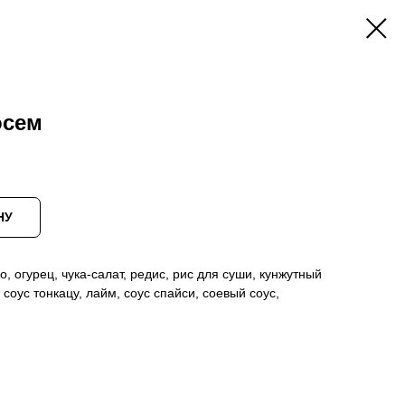
осем
НУ
, огурец, чука-салат, редис, рис для суши, кунжутный
 соус тонкацу, лайм, соус спайси, соевый соус,