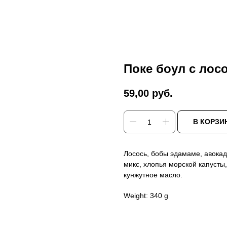
Поке боул с лос
59,00
руб.
В КОРЗИ
Лосось, бобы эдамаме, авокадо
микс, хлопья морской капусты,
кунжутное масло.
Weight: 340 g