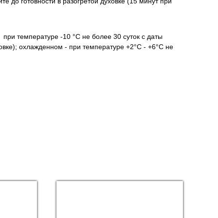
те до готовности в разогретой духовке (15 минут при
при температуре -10 °С не более 30 суток с даты
овке); охлажденном - при температуре +2°С - +6°С не