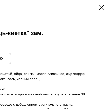
ь-кветка" зам.
НУ
епчатый, яйцо, сливки, масло сливочное, сыр чеддер,
локо, соль, черный перец.
ию:
е котлеты при комнатной температуре в течение 30
овороде с добавлением растительного масла.