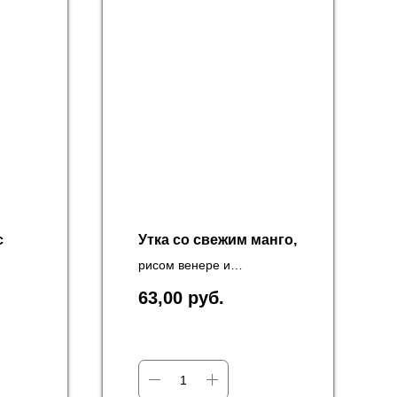
с
Утка со свежим манго,
рисом венере и
сычуаньским соусом
63,00
руб.