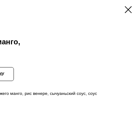
манго,
НУ
жего манго, рис венере, сычуаньский соус, соус